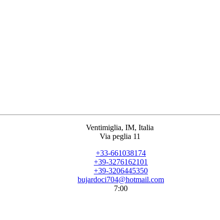
Ventimiglia, IM, Italia
Via peglia 11
+33-661038174
+39-3276162101
+39-3206445350
bujardoci704@hotmail.com
7:00