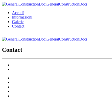
GeneralConstructionDoci
Accueil
Informazioni
Galerie
Contact
GeneralConstructionDoci
Contact